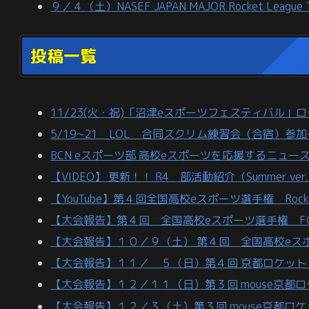
９／４（土）NASEF JAPAN MAJOR Rocket Leagu
投稿一覧
11/23(火・祝)「沼津eスポーツフェスティバル
5/19~21 LOL 合同スクリム練習会（合宿）参
BCN eスポーツ部 高校eスポーツを応援するニュ
【VIDEO】 更新！！ R4＿部活動紹介（Summer ver
【YouTube】第４回全国高校eスポーツ選手権 Rocke
【大会報告】第４回 全国高校eスポーツ選手権 FOR
【大会報告】１０／９（土） 第４回 全国高校eスポーツ選
【大会報告】１１／ ５（日）第４回 京都ロケッ
【大会報告】１２／１１（日）第３回 mouse京都
【大会報告】１２／３（土）第３回 mouse京都