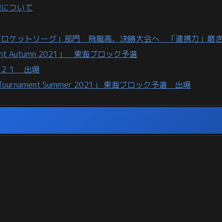
程について
「ロケットリーグ」部門 飛龍高、決勝大会へ 「連携力」磨
nament Autumn 2021」 東海ブロック予選
０２１ 出場
e Tournament Summer 2021」 東海ブロック予選 出場