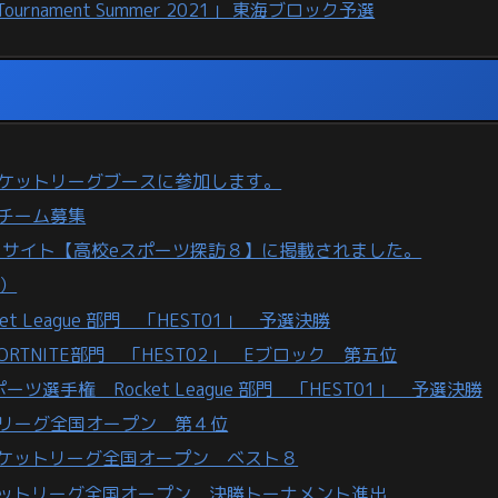
e Tournament Summer 2021」 東海ブロック予選
」ロケットリーグブースに参加します。
加チーム募集
ースサイト【高校eスポーツ探訪８】に掲載されました。
.）
t League 部門 「HEST01」 予選決勝
TNITE部門 「HEST02」 Eブロック 第五位
手権 Rocket League 部門 「HEST01」 予選決勝
トリーグ全国オープン 第４位
ロケットリーグ全国オープン ベスト８
ロケットリーグ全国オープン 決勝トーナメント進出