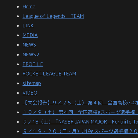
Home
League of Legends TEAM
LINK
MEDIA
NEWS
NEWS2
PROFILE
ROCKET LEAGUE TEAM
sitemap
VIDEO
【大会報告】９／２５（土） 第４回 全国高校eスポーツ選
１０／９（土） 第４回 全国高校eスポーツ選手権 Roc
９／18（土）「NASEF JAPAN MAJOR Fortnite T
９／１９・２０（日・月）U19eスポーツ選手権２