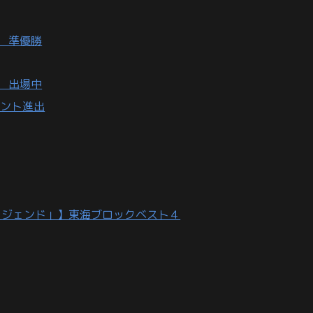
ク 準優勝
 出場中
メント進出
ーグ・オブ・レジェンド」】東海ブロックベスト４