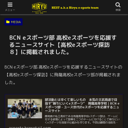
メニュー
検索
MEDIA
BCN eスポーツ部 高校eスポーツを応援す
るニュースサイト【高校eスポーツ探訪
８】に掲載されました。
BCN eスポーツ部 高校eスポーツを応援するニュースサイトの
【高校eスポーツ探訪】に飛龍高校eスポーツ部が掲載されま
した。
部活動とは辛くて楽しいもの 本気の文武両道で目
指す“勝ちにいくeスポーツ” 飛龍高等学校｜BCN e
スポーツ部 - ユース世代のeスポーツを応援するニュ
ースサイト
静岡県の私立高校である飛龍高等学校eスポーツ部は、ゲームに
対する姿勢によって部員を二つのチームに分けることで勝ちにい
くeスポーツを目指す仕組みを作ります。今回は顧問の池田先生
と生徒の3人に話を聞き、その活動について取材しました。
esports.bcnretail.com